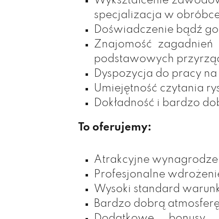
Wykształcenie zawodow
specjalizacja w obróbc
Doświadczenie bądź got
Znajomość zagadnień z
podstawowych przyrząd
Dyspozycja do pracy na
Umiejętność czytania ry
Dokładność i bardzo do
To oferujemy:
Atrakcyjne wynagrodze
Profesjonalne wdrożeni
Wysoki standard warun
Bardzo dobrą atmosferę
Dodatkowe bonusy 