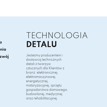
TECHNOLOGIA
a
DETALU
nia
Jesteśmy producentem i
ozwój
dostawcą technicznych
detali z tworzyw
sztucznych dla Klientów z
branż: elektronicznej,
elektromaszynowej,
energetycznej,
motoryzacyjnej, sprzętu
gospodarstwa domowego,
budowlanej, medycznej
oraz rehabilitacyjnej.