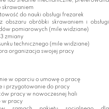
e lub średnie mechaniczne, preferowana
e skrawaniem
owość do nauki obsługi frezarek
 obszaru obróbki skrawaniem i obsługi
ów pomiarowych (mile widziane)
 3 zmiany
sunku technicznego (mile widziane)
bra organizacja swojej pracy
nie w oparciu o umowę o pracę
e i przygotowanie do pracy
ków pracy w nowoczesnej hali
 w pracy
w ramach pakietu socjalnego dla