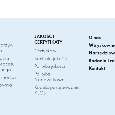
JAKOŚĆ I
O nas
CERTYFIKATY
worzyw
Wtryskowni
h
Certyfikaty
Narzędziow
sowa
Kontrola jakości
Badania i r
procesu
Polityka jakości
Kontakt
jnego
Polityka
i montaż
środowiskowa
ownia
Kodeks postępowania
KLGS