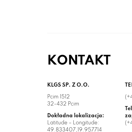
KONTAKT
KLGS SP. Z O.O.
TE
Pcim 1512
(+
32-432 Pcim
Te
Dokładna lokalizacja:
za
Latitude – Longitude:
(+
49.833407,19.957714