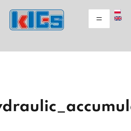
Otwórz men
raulic_accumul